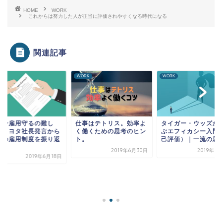
HOME
WORK
これからは努力した人が正当に評価されやすくなる時代になる
関連記事
RK
WORK
WORK
終身雇用守るの難し
仕事はテトリス。効率よ
タイガー・ウッズか
」トヨタ社長発言から
く働くための思考のヒン
ぶエフィカシー入門
本の雇用制度を振り返
ト。
己評価）｜一流の思
2019年6月30日
2019年7
2019年6月18日