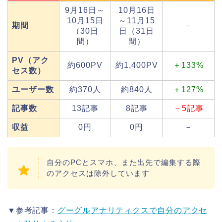
9月16日～
10月16日
10月15日
～11月15
期間
－
（30日
日（31日
間）
間）
PV（アク
約600PV
約1,400PV
＋133%
セス数）
ユーザー数
約370人
約840人
＋127%
記事数
13記事
8記事
－5記事
収益
0円
0円
－
自分のPCとスマホ、また出先で編集する際
のアクセスは除外しています
▼参考記事：
グーグルアナリティクスで自分のアクセ