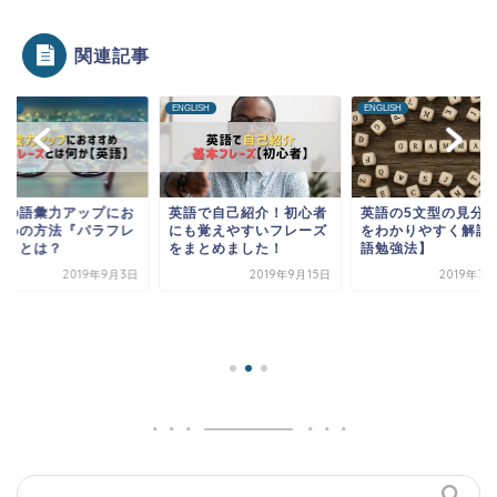
関連記事
LISH
ENGLISH
ENGLISH
語の語彙力アップにお
英語で自己紹介！初心者
英語の5文型の見分
すめの方法『パラフレ
にも覚えやすいフレーズ
をわかりやすく解説
ズ』とは？
をまとめました！
語勉強法】
2019年9月3日
2019年9月15日
2019年7